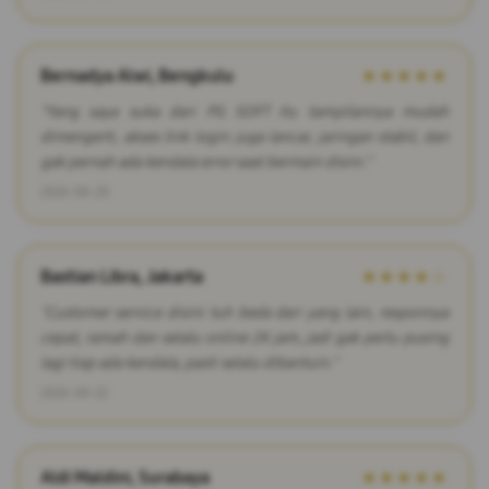
Bernadya Alwi, Bengkulu
★★★★★
"Yang saya suka dari PG SOFT itu tampilannya mudah
dimengerti, akses link login juga lancar, jaringan stabil, dan
gak pernah ada kendala error saat bermain disini."
2026-04-20
Bastian Libra, Jakarta
★★★★☆
"Customer service disini tuh beda dari yang lain, responnya
cepat, ramah dan selalu online 24 jam, jadi gak perlu pusing
lagi tiap ada kendala, pasti selalu dibantuin."
2026-04-22
Aldi Maldini, Surabaya
★★★★★