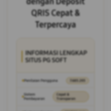
dengan Deposit
QRIS Cepat &
Terpercaya
INFORMASI LENGKAP
SITUS PG SOFT
Penilaian Pengguna
7.685.293
Sistem
Cepat &
Pembayaran
Transparan