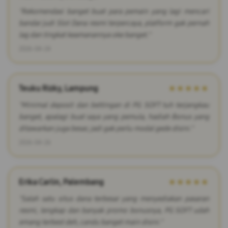
"Rekomendasi banget buat para pemain yang lagi mencari
bandar judi Slot Dana resmi terpercaya, platform gak pernah
lag dan tingkat keamanannya oke banget."
2026-04-24
Teuku Rizky, Lampung
★★★★★
"Minimal deposit dan bettingan di PG SOFT tuh terjangkau
banget, apalagi buat saya yang pemula, hadiah Bonus yang
ditawarkan juga besar, jadi gak perlu modal gede disini."
2026-04-26
Erika Carlin, Palembang
★★★★★
"Salah satu situs dana terbesar yang menyediakan pasaran
resmi, lengkap dan banyak promo bonusnya, PG SOFT udah
emang terbest deh, candu banget main disini."