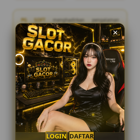
PG SOFT
menghadirkan pengalaman
bermain slot online dengan kemudahan
deposit mulai dari 5000 melalui DANA.
Nikmati beragam pilihan permainan dari
provider populer, didukung proses transaksi
yang cepat, tampilan yang responsif, dan
layanan pelanggan yang siap membantu
selama 24 jam. Dengan akses yang mudah di
berbagai perangkat serta pembaruan
permainan secara berkala, PG SOFT menjadi
pilihan bagi Anda yang ingin menikmati
hiburan slot online dengan nyaman dan
praktis.
Salah satu faktor menarik lainnya ialah situs
ini menghadirkan permainan
situs dana
dan
permainan modern
Slot deposit Dana
yang
sudah cukup populer di berbagai penjuru
indonesia karena memiliki rasio
kemenangan hingga 98% tentunya ini
menjadi daya tarik cukup kuat sehingga
LOGIN
DAFTAR
cukup banyak pemain yang bergabung