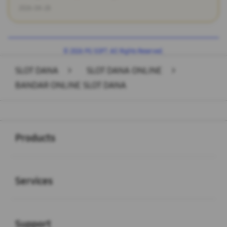
2026-04-28
© 2026 PG SOFT. All Rights Reserved.
SLOT DANA
>
SLOT DANA ONLINE
>
BANDAR ONLINE SLOT DANA
Buka
Footer Navigation
Products
Buka
Services
Buka
Support