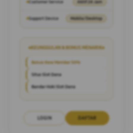
Customer Service
Aktif 24 Jam
Support Device
Mobile/Desktop
KEUNGGULAN & BONUS MENARIK
Bonus New Member 50%
Situs Slot Dana
Bandar Hoki Slot Dana
LOGIN
DAFTAR