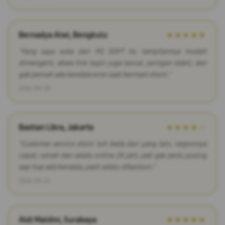
Bernadya Alwi, Bengkulu
★★★★★
"Yang saya suka dari PG SOFT itu tampilannya mudah
dimengerti, akses link login juga lancar, jaringan stabil, dan
gak pernah ada kendala error saat bermain disini."
2026-04-20
Bastian Libra, Jakarta
★★★★☆
"Customer service disini tuh beda dari yang lain, responnya
cepat, ramah dan selalu online 24 jam, jadi gak perlu pusing
lagi tiap ada kendala, pasti selalu dibantuin."
2026-04-22
Aldi Maldini, Surabaya
★★★★★