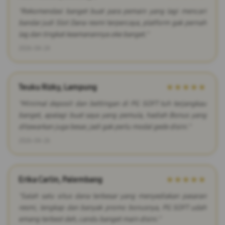
"Rekomendasi banget buat para pemain yang lagi mencari
bandar judi Slot Dana resmi terpercaya, platform gak pernah
lag dan tingkat keamanannya oke banget."
2026-04-24
Teuku Rizky, Lampung
★★★★★
"Minimal deposit dan bettingan di PG SOFT tuh terjangkau
banget, apalagi buat saya yang pemula, hadiah Bonus yang
ditawarkan juga besar, jadi gak perlu modal gede disini."
2026-04-26
Erika Carlin, Palembang
★★★★★
"Salah satu situs dana terbesar yang menyediakan pasaran
resmi, lengkap dan banyak promo bonusnya, PG SOFT udah
emang terbest deh, candu banget main disini."