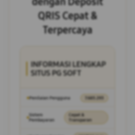
dengan Deposit
QRIS Cepat &
Terpercaya
INFORMASI LENGKAP
SITUS PG SOFT
Penilaian Pengguna
7.685.293
Sistem
Cepat &
Pembayaran
Transparan