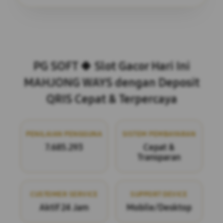
Layer Popup Close
PG SOFT 🍀 Slot Gacor Hari Ini
MAHJONG WAYS dengan Deposit
QRIS Cepat & Terpercaya
PENILAIAN PENGGUNA
SISTEM PEMBAYARAN
7.685.293
Cepat &
Transparan
CUSTOMER SERVICE
SUPPORT DEVICE
Aktif 24 Jam
Mobile/Desktop