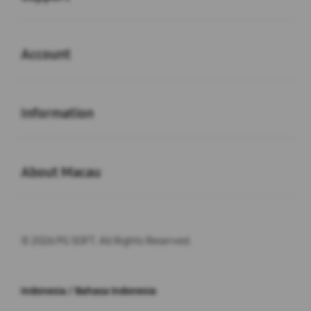
Buka
Account
Buka
Information
Buka
About Macau
© 2026 PG SOFT. All Rights Reserved.
Indonesia / Bahasa Indonesia