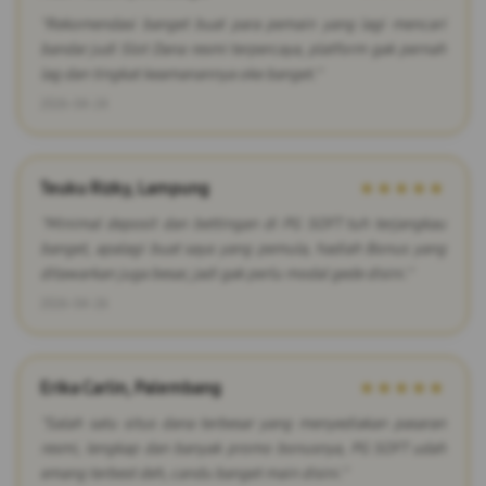
"Rekomendasi banget buat para pemain yang lagi mencari
bandar judi Slot Dana resmi terpercaya, platform gak pernah
lag dan tingkat keamanannya oke banget."
2026-04-24
Teuku Rizky, Lampung
★★★★★
"Minimal deposit dan bettingan di PG SOFT tuh terjangkau
banget, apalagi buat saya yang pemula, hadiah Bonus yang
ditawarkan juga besar, jadi gak perlu modal gede disini."
2026-04-26
Erika Carlin, Palembang
★★★★★
"Salah satu situs dana terbesar yang menyediakan pasaran
resmi, lengkap dan banyak promo bonusnya, PG SOFT udah
emang terbest deh, candu banget main disini."