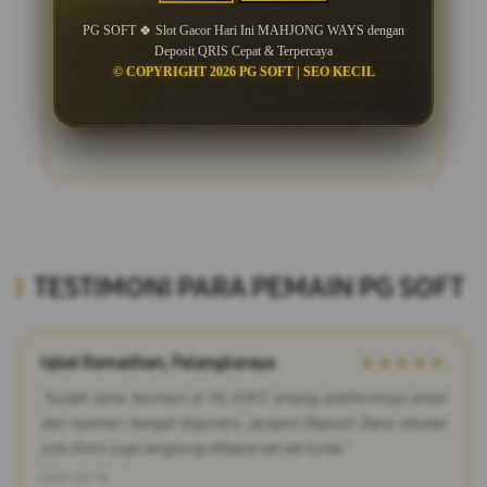
setiap harinya.
PG SOFT 🍀 Slot Gacor Hari Ini MAHJONG WAYS dengan
Tidak hanya menjadi penyedia situs Dana PG
Deposit QRIS Cepat & Terpercaya
SOFT juga memiliki julukan lain yaitu
Bandar
© COPYRIGHT 2026 PG SOFT | SEO KECIL
Judi Online
yang sangat berani dalam
memberikan bocoran Pola atau Game akurat
kepada para pecinta Slot Dana online.
TESTIMONI PARA PEMAIN PG SOFT
Iqbal Ramadhan, Palangkaraya
★★★★★
"Sudah lama bermain di PG SOFT, emang platformnya aman
dan nyaman banget digunain, jackpot Deposit Dana ratusan
juta disini juga langsung dibayar sat set lunas."
2026-04-18