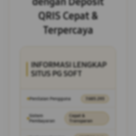
dengan Deposit
QRIS Cepat &
Terpercaya
INFORMASI LENGKAP
SITUS PG SOFT
Penilaian Pengguna
7.685.293
Sistem
Cepat &
Pembayaran
Transparan