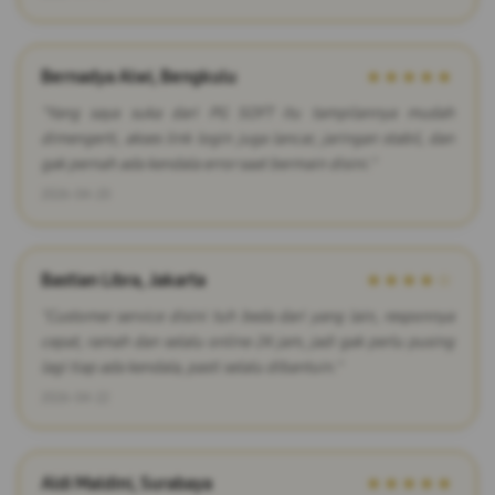
Bernadya Alwi, Bengkulu
★★★★★
"Yang saya suka dari PG SOFT itu tampilannya mudah
dimengerti, akses link login juga lancar, jaringan stabil, dan
gak pernah ada kendala error saat bermain disini."
2026-04-20
Bastian Libra, Jakarta
★★★★☆
"Customer service disini tuh beda dari yang lain, responnya
cepat, ramah dan selalu online 24 jam, jadi gak perlu pusing
lagi tiap ada kendala, pasti selalu dibantuin."
2026-04-22
Aldi Maldini, Surabaya
★★★★★