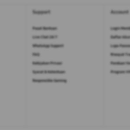
Support
Account
Pusat Bantuan
Login Mem
Live Chat 24/7
Daftar Aku
WhatsApp Support
Lupa Passw
FAQ
Riwayat Tr
Kebijakan Privasi
Panduan Ver
Syarat & Ketentuan
Program VI
Responsible Gaming