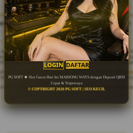
ISTEM PEMBAYARAN
CUSTOMER SERVI
pat & Transparan
Aktif 24 Jam
dengan kemudahan deposit mulai dari 5000 melalui DANA. Nik
sponsif, dan layanan pelanggan yang siap membantu selama 24 j
ihan bagi Anda yang ingin menikmati hiburan slot online deng
LOGIN
DAFTAR
hadirkan permainan
situs dana
dan permainan modern
Slot dep
entunya ini menjadi daya tarik cukup kuat sehingga cukup ban
PG SOFT 🍀 Slot Gacor Hari Ini MAHJONG WAYS dengan Deposit QRIS
Cepat & Terpercaya
memiliki julukan lain yaitu
Bandar Judi Online
yang sangat be
© COPYRIGHT 2026 PG SOFT | SEO KECIL