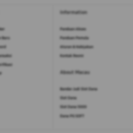
Information
ber
Panduan Akses
n Baru
Panduan Pemula
ord
Aturan & Kebijakan
ansaksi
Kontak Resmi
ifikasi
About Macau
P
Bandar Judi Slot Dana
Slot Dana
Slot Dana 5000
Dana PG SOFT