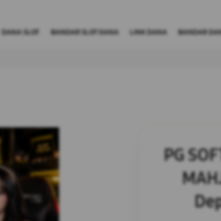
DANA SLOT
BANDAR SLOT DANA
LINK DANA
BANDAR DA
PG SOFT
MAHJ
Dep