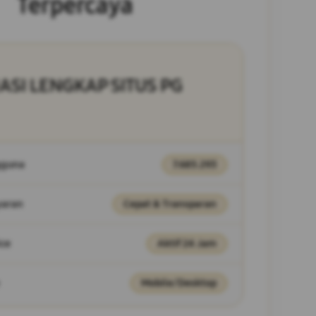
Terpercaya
SI LENGKAP SITUS PG
gguna
7.685.293
yaran
Cepat & Transparan
ice
Aktif 24 Jam
Mobile/Desktop