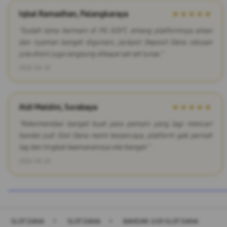
Iqbal Ramadhan, Palangkaraya
★★★★★
"Sudah lama bermain di PG SOFT, emang platformnya aman
dan nyaman banget digunain, jackpot Deposit Dana ratusan
juta disini juga langsung dibayar sat set lunas."
2026-04-18
Aldi Maldini, Surabaya
★★★★★
"Rekomendasi banget buat para pemain yang lagi mencari
bandar judi Slot Dana resmi terpercaya, platform gak pernah
lag dan tingkat keamanannya oke banget."
2026-04-24
SLOT DANA
>
SLOT DANA
>
BANDAR JUDI SLOT DANA