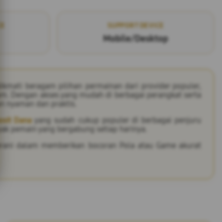
CE
SUPPORT DEVICE
Mobile/Desktop
mati beragam pilihan permainan dari provider populer,
am. Dengan akses yang mudah di berbagai perangkat serta
an nyaman dan praktis.
osit Dana
yang sudah cukup populer di berbagai penjuru
yak pemain yang bergabung setiap harinya.
rani dalam memberikan bocoran Pola atau Game akurat