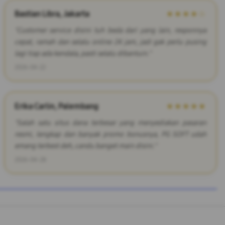
Bastian Libra, Jakarta
★★★★☆
"Customer service disini tuh beda dari yang lain, responnya
cepat, ramah dan selalu online 24 jam, jadi gak perlu pusing
lagi tiap ada kendala, pasti selalu dibantuin."
2026-04-22
Erika Carlin, Palembang
★★★★★
"Salah satu situs dana terbesar yang menyediakan pasaran
resmi, lengkap dan banyak promo bonusnya, PG SOFT udah
emang terbest deh, candu banget main disini."
2026-04-28