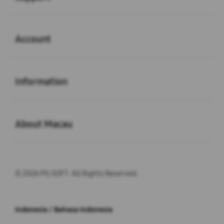
Buka
Account
Buka
Information
Buka
About Macau
© 2026 PG SOFT. All Rights Reserved.
Indonesia / Bahasa Indonesia