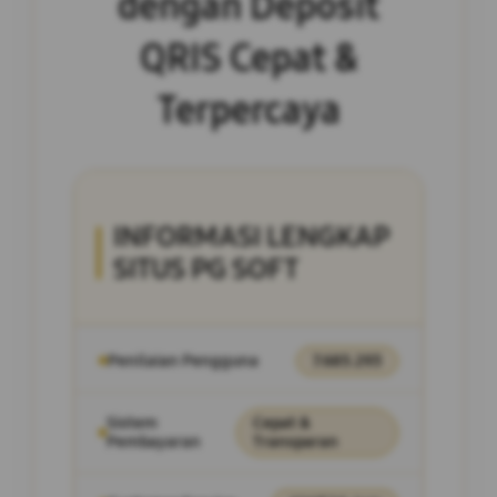
dengan Deposit
QRIS Cepat &
Terpercaya
INFORMASI LENGKAP
SITUS PG SOFT
Penilaian Pengguna
7.685.293
Sistem
Cepat &
Pembayaran
Transparan