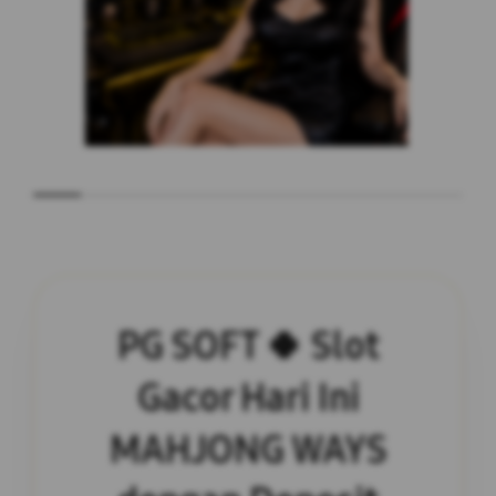
PG SOFT 🍀 Slot
Gacor Hari Ini
MAHJONG WAYS