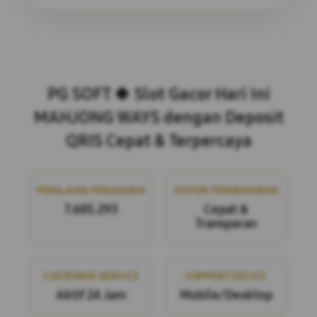
Layer Popup Close
PG SOFT 🍀 Slot Gacor Hari Ini
MAHJONG WAYS dengan Deposit
QRIS Cepat & Terpercaya
PENILAIAN PENGGUNA
SISTEM PEMBAYARAN
7.685.293
Cepat &
Transparan
CUSTOMER SERVICE
SUPPORT DEVICE
Aktif 24 Jam
Mobile/Desktop