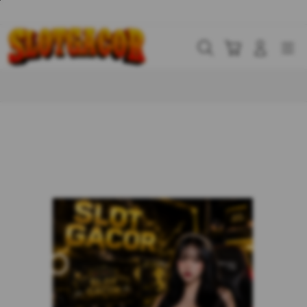
Skip
to
content
Cari
Troli
Login
Navigation
Buka Info Lebih Lanjut