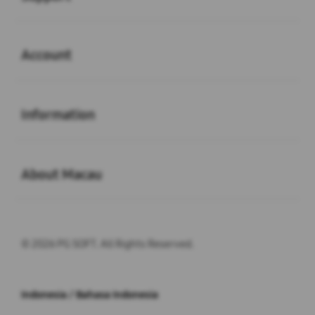
Buka
Account
Buka
Information
Buka
About Macau
© 2026 PG SOFT. All Rights Reserved.
Indonesia / Bahasa Indonesia