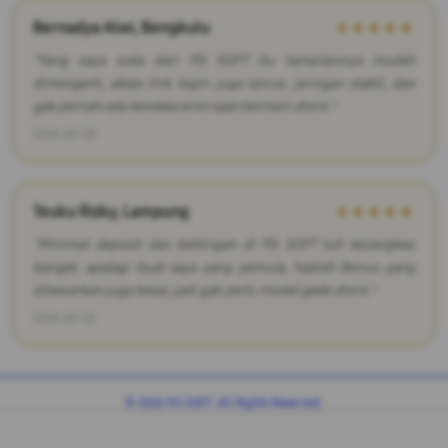
Bernadya Alwi, Bengkulu
★★★★★
"Yang saya suka dari PG SOFT itu tampilannya mudah
dimengerti, akses link login juga lancar, jaringan stabil, dan
gak pernah ada kendala error saat bermain disini."
2026-04-20
Teuku Rizky, Lampung
★★★★★
"Minimal deposit dan bettingan di PG SOFT tuh terjangkau
banget, apalagi buat saya yang pemula, hadiah Bonus yang
ditawarkan juga besar, jadi gak perlu modal gede disini."
2026-04-26
© 2026 PG SOFT. All Rights Reserved.