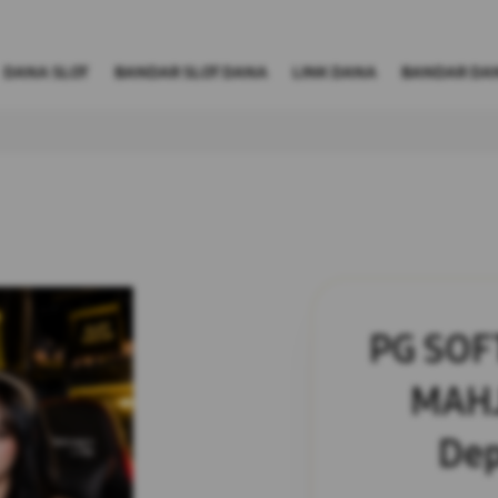
DANA SLOT
BANDAR SLOT DANA
LINK DANA
BANDAR DA
PG SOFT
MAHJ
Dep