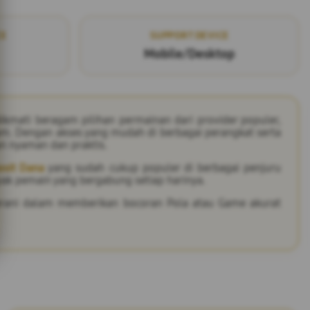
CE
SUPPORT DEVICE
Mobile/Desktop
mati beragam pilihan permainan dari provider populer,
am. Dengan akses yang mudah di berbagai perangkat serta
an nyaman dan praktis.
osit Dana
yang sudah cukup populer di berbagai penjuru
yak pemain yang bergabung setiap harinya.
rani dalam memberikan bocoran Pola atau Game akurat