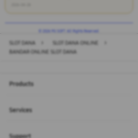
2026-04-28
© 2026 PG SOFT. All Rights Reserved.
SLOT DANA
>
SLOT DANA ONLINE
>
BANDAR ONLINE SLOT DANA
Buka
Footer Navigation
Products
Buka
Services
Buka
Support