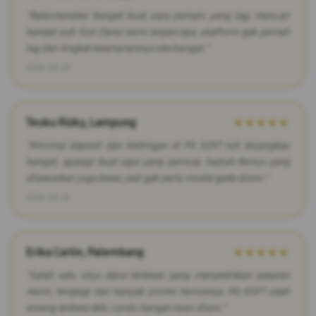
"Rekomendasi banget buat para pemain yang lagi mencari
bandar judi Slot Dana resmi terpercaya, platform gak pernah
lag dan tingkat keamanannya oke banget."
2026-04-24
Teuku Rizky, Lampung
★★★★★
"Minimal deposit dan bettingan di PG SOFT tuh terjangkau
banget, apalagi buat saya yang pemula, hadiah Bonus yang
ditawarkan juga besar, jadi gak perlu modal gede disini."
2026-04-26
Erika Carlin, Palembang
★★★★★
"Salah satu situs dana terbesar yang menyediakan pasaran
resmi, lengkap dan banyak promo bonusnya, PG SOFT udah
emang terbest deh, candu banget main disini."