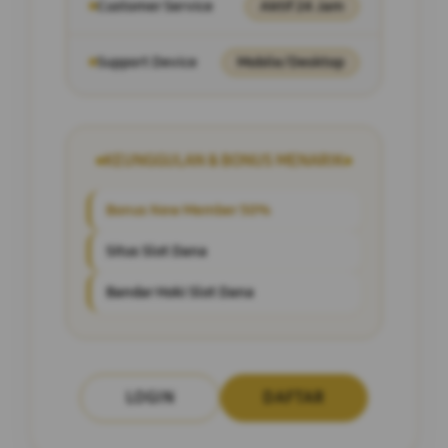
Customer Service
Aktif 24 Jam
Support Device
Mobile/Desktop
KEUNGGULAN & BONUS MENARIK
Bonus New Member 50%
Situs Slot Dana
Bandar Hoki Slot Dana
LOGIN
DAFTAR