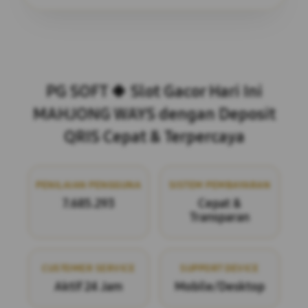
Layer Popup Close
PG SOFT 🍀 Slot Gacor Hari Ini
MAHJONG WAYS dengan Deposit
QRIS Cepat & Terpercaya
PENILAIAN PENGGUNA
SISTEM PEMBAYARAN
7.685.293
Cepat &
Transparan
CUSTOMER SERVICE
SUPPORT DEVICE
Aktif 24 Jam
Mobile/Desktop