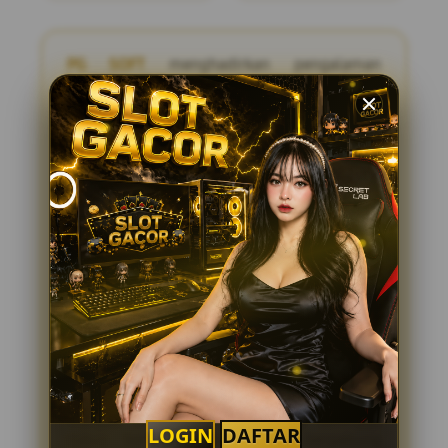
PG SOFT
menghadirkan pengalaman
bermain slot online dengan kemudahan
deposit mulai dari 5000 melalui DANA.
Nikmati beragam pilihan permainan dari
provider populer, didukung proses transaksi
yang cepat, tampilan yang responsif, dan
layanan pelanggan yang siap membantu
selama 24 jam. Dengan akses yang mudah di
berbagai perangkat serta pembaruan
permainan secara berkala, PG SOFT menjadi
pilihan bagi Anda yang ingin menikmati
hiburan slot online dengan nyaman dan
praktis.
Salah satu faktor menarik lainnya ialah situs
ini menghadirkan permainan
situs dana
dan
permainan modern
Slot deposit Dana
yang
sudah cukup populer di berbagai penjuru
indonesia karena memiliki rasio
kemenangan hingga 98% tentunya ini
menjadi daya tarik cukup kuat sehingga
LOGIN
DAFTAR
cukup banyak pemain yang bergabung