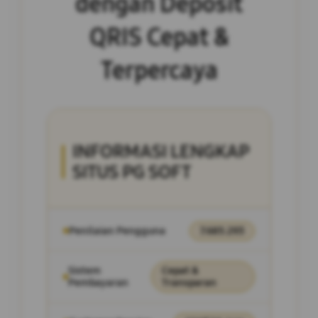
dengan Deposit
QRIS Cepat &
Terpercaya
INFORMASI LENGKAP
SITUS PG SOFT
Penilaian Pengguna
7.685.293
Sistem
Cepat &
Pembayaran
Transparan