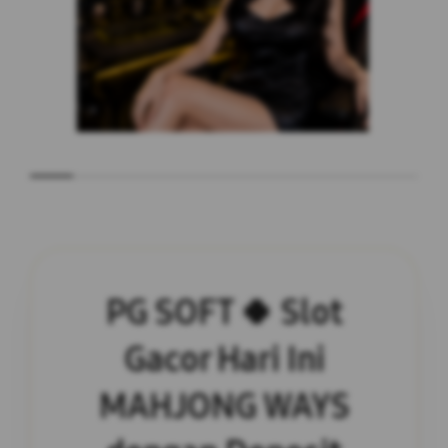
PG SOFT 🍀 Slot
Gacor Hari Ini
MAHJONG WAYS