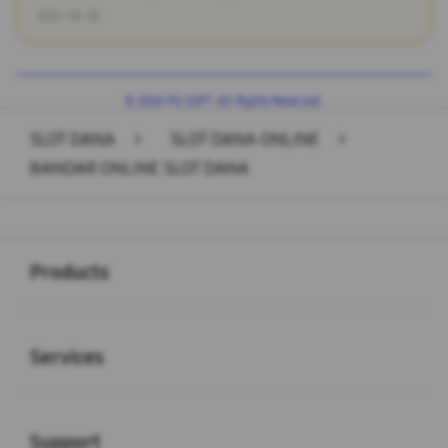
2026-04-28
© 2026 PG SOFT. All Rights Reserved.
SLOT DANA
>
SLOT DANA ONLINE
>
BANDAR ONLINE SLOT DANA
Buka
Footer Navigation
Products
Buka
Services
Buka
Support