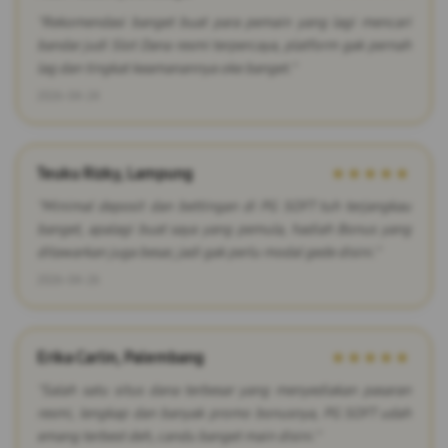
"Rekomendasi banget buat para pemain yang lagi mencari
bandar judi Slot Dana resmi terpercaya, platform gak pernah
lag dan tingkat keamanannya oke banget."
2026-04-24
Teuku Rizky, Lampung
★★★★★
"Minimal deposit dan bettingan di PG SOFT tuh terjangkau
banget, apalagi buat saya yang pemula, hadiah Bonus yang
ditawarkan juga besar, jadi gak perlu modal gede disini."
2026-04-26
Erika Carlin, Palembang
★★★★★
"Salah satu situs dana terbesar yang menyediakan pasaran
resmi, lengkap dan banyak promo bonusnya, PG SOFT udah
emang terbest deh, candu banget main disini."