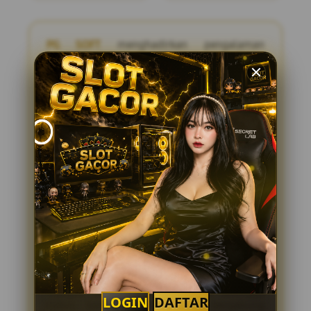
PG SOFT
menghadirkan pengalaman
bermain slot online dengan kemudahan
deposit mulai dari 5000 melalui DANA.
Nikmati beragam pilihan permainan dari
provider populer, didukung proses transaksi
yang cepat, tampilan yang responsif, dan
layanan pelanggan yang siap membantu
selama 24 jam. Dengan akses yang mudah di
berbagai perangkat serta pembaruan
permainan secara berkala, PG SOFT menjadi
pilihan bagi Anda yang ingin menikmati
hiburan slot online dengan nyaman dan
praktis.
Salah satu faktor menarik lainnya ialah situs
ini menghadirkan permainan
situs dana
dan
permainan modern
Slot deposit Dana
yang
sudah cukup populer di berbagai penjuru
indonesia karena memiliki rasio
kemenangan hingga 98% tentunya ini
menjadi daya tarik cukup kuat sehingga
LOGIN
DAFTAR
cukup banyak pemain yang bergabung