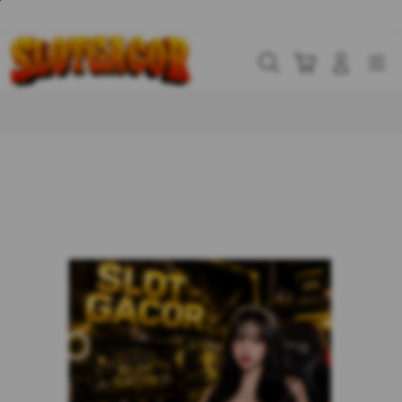
Skip
to
content
Cari
Troli
Login
Navigation
Buka Info Lebih Lanjut