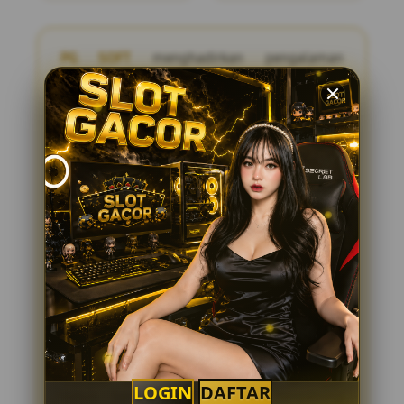
PG SOFT
menghadirkan pengalaman
bermain slot online dengan kemudahan
deposit mulai dari 5000 melalui DANA.
Nikmati beragam pilihan permainan dari
provider populer, didukung proses transaksi
yang cepat, tampilan yang responsif, dan
layanan pelanggan yang siap membantu
selama 24 jam. Dengan akses yang mudah di
berbagai perangkat serta pembaruan
permainan secara berkala, PG SOFT menjadi
pilihan bagi Anda yang ingin menikmati
hiburan slot online dengan nyaman dan
praktis.
Salah satu faktor menarik lainnya ialah situs
ini menghadirkan permainan
situs dana
dan
permainan modern
Slot deposit Dana
yang
sudah cukup populer di berbagai penjuru
indonesia karena memiliki rasio
kemenangan hingga 98% tentunya ini
menjadi daya tarik cukup kuat sehingga
LOGIN
DAFTAR
cukup banyak pemain yang bergabung