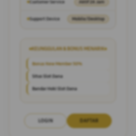
Customer Service
Aktif 24 Jam
Support Device
Mobile/Desktop
KEUNGGULAN & BONUS MENARIK
Bonus New Member 50%
Situs Slot Dana
Bandar Hoki Slot Dana
LOGIN
DAFTAR