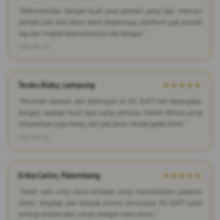
"Rekomendasi banget buat para pemain yang lagi mencari
bandar judi Slot Dana resmi terpercaya, platform gak pernah
lag dan tingkat keamanannya oke banget."
2026-04-24
Teuku Rizky, Lampung
★★★★★
"Minimal deposit dan bettingan di PG SOFT tuh terjangkau
banget, apalagi buat saya yang pemula, hadiah Bonus yang
ditawarkan juga besar, jadi gak perlu modal gede disini."
2026-04-26
Erika Carlin, Palembang
★★★★★
"Salah satu situs dana terbesar yang menyediakan pasaran
resmi, lengkap dan banyak promo bonusnya, PG SOFT udah
emang terbest deh, candu banget main disini."