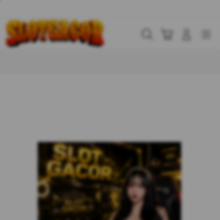
Skip
to
content
Cari
Troli
Login
Navigation
Buka Info Lebih Lanjut