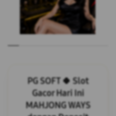
PG SOFT 🍀 Slot
Gacor Hari Ini
MAHJONG WAYS