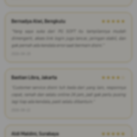
Bernadya Alwi, Bengkulu
★★★★★
"Yang saya suka dari PG SOFT itu tampilannya mudah
dimengerti, akses link login juga lancar, jaringan stabil, dan
gak pernah ada kendala error saat bermain disini."
2026-04-20
Bastian Libra, Jakarta
★★★★☆
"Customer service disini tuh beda dari yang lain, responnya
cepat, ramah dan selalu online 24 jam, jadi gak perlu pusing
lagi tiap ada kendala, pasti selalu dibantuin."
2026-04-22
Aldi Maldini, Surabaya
★★★★★