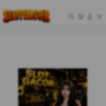
Skip
to
content
Cari
Troli
Login
Navigation
Buka Info Lebih Lanjut