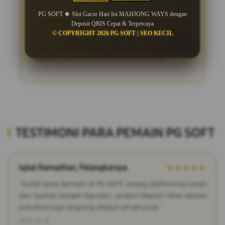
setiap harinya.
PG SOFT 🍀 Slot Gacor Hari Ini MAHJONG WAYS dengan
Tidak hanya menjadi penyedia situs Dana PG
Deposit QRIS Cepat & Terpercaya
SOFT juga memiliki julukan lain yaitu
Bandar
© COPYRIGHT 2026 PG SOFT | SEO KECIL
Judi Online
yang sangat berani dalam
memberikan bocoran Pola atau Game akurat
kepada para pecinta Slot Dana online.
TESTIMONI PARA PEMAIN PG SOFT
Iqbal Ramadhan, Palangkaraya
★★★★★
"Sudah lama bermain di PG SOFT, emang platformnya aman
dan nyaman banget digunain, jackpot Deposit Dana ratusan
juta disini juga langsung dibayar sat set lunas."
2026-04-18