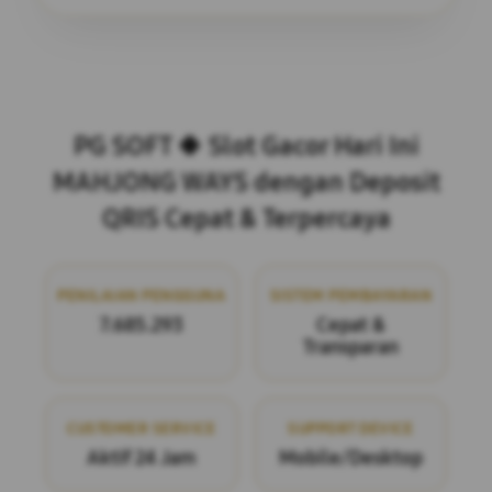
Layer Popup Close
PG SOFT 🍀 Slot Gacor Hari Ini
MAHJONG WAYS dengan Deposit
QRIS Cepat & Terpercaya
PENILAIAN PENGGUNA
SISTEM PEMBAYARAN
7.685.293
Cepat &
Transparan
CUSTOMER SERVICE
SUPPORT DEVICE
Aktif 24 Jam
Mobile/Desktop