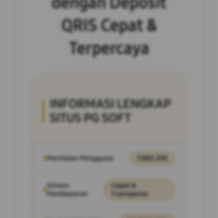
dengan Deposit
QRIS Cepat &
Terpercaya
INFORMASI LENGKAP
SITUS PG SOFT
Penilaian Pengguna
7.685.293
Sistem
Cepat &
Pembayaran
Transparan