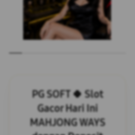
PG SOFT 🍀 Slot
Gacor Hari Ini
MAHJONG WAYS