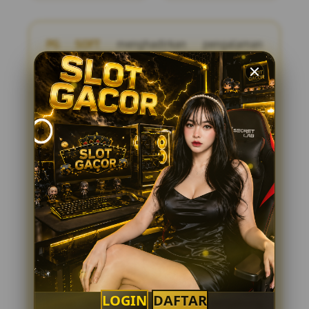
PG SOFT
menghadirkan pengalaman
bermain slot online dengan kemudahan
deposit mulai dari 5000 melalui DANA.
Nikmati beragam pilihan permainan dari
provider populer, didukung proses transaksi
yang cepat, tampilan yang responsif, dan
layanan pelanggan yang siap membantu
selama 24 jam. Dengan akses yang mudah di
berbagai perangkat serta pembaruan
permainan secara berkala, PG SOFT menjadi
pilihan bagi Anda yang ingin menikmati
hiburan slot online dengan nyaman dan
praktis.
Salah satu faktor menarik lainnya ialah situs
ini menghadirkan permainan
situs dana
dan
permainan modern
Slot deposit Dana
yang
sudah cukup populer di berbagai penjuru
indonesia karena memiliki rasio
kemenangan hingga 98% tentunya ini
menjadi daya tarik cukup kuat sehingga
LOGIN
DAFTAR
cukup banyak pemain yang bergabung