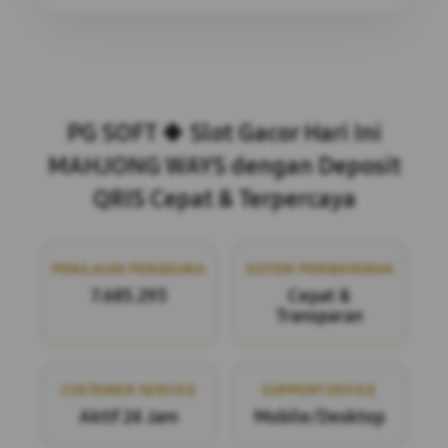
Layer Popup Close
PG SOFT 🍀 Slot Gacor Hari Ini
MAHJONG WAYS dengan Deposit
QRIS Cepat & Terpercaya
PENILAIAN PENGGUNA
SISTEM PEMBAYARAN
7.685.293
Cepat &
Transparan
CUSTOMER SERVICE
SUPPORT DEVICE
Aktif 24 Jam
Mobile/Desktop