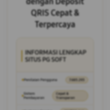
dengan Deposit
QRIS Cepat &
Terpercaya
INFORMASI LENGKAP
SITUS PG SOFT
Penilaian Pengguna
7.685.293
Sistem
Cepat &
Pembayaran
Transparan