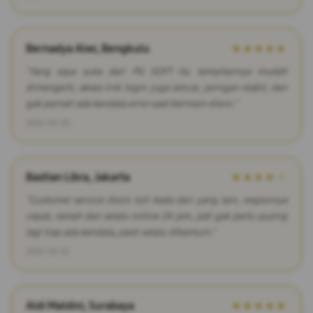
Bernadya Alwi, Bengkulu
★★★★★
"Yang saya suka dari PG SOFT itu tampilannya mudah
dimengerti, akses link login juga lancar, jaringan stabil, dan
gak pernah ada kendala error saat bermain disini."
2026-04-20
Bastian Libra, Jakarta
★★★★☆
"Customer service disini tuh beda dari yang lain, responnya
cepat, ramah dan selalu online 24 jam, jadi gak perlu pusing
lagi tiap ada kendala, pasti selalu dibantuin."
2026-04-22
Aldi Maldini, Surabaya
★★★★★