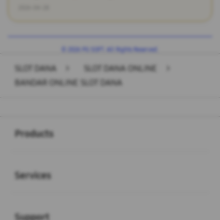
2026-04-28
© 2026 PG SOFT. All Rights Reserved.
SLOT DANA
>
SLOT DANA ONLINE
>
BANDAR ONLINE SLOT DANA
Buka
Footer Navigation
Products
Buka
Services
Buka
Support