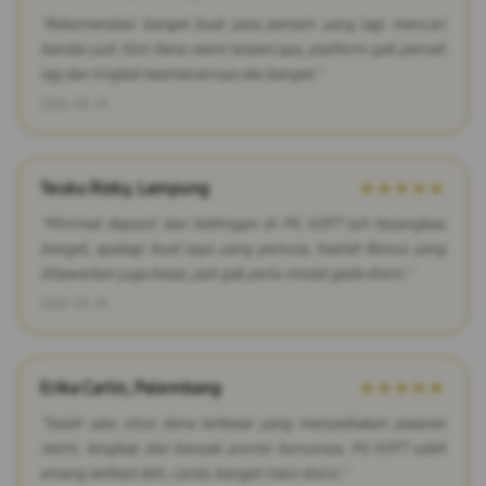
"Rekomendasi banget buat para pemain yang lagi mencari
bandar judi Slot Dana resmi terpercaya, platform gak pernah
lag dan tingkat keamanannya oke banget."
2026-04-24
Teuku Rizky, Lampung
★★★★★
"Minimal deposit dan bettingan di PG SOFT tuh terjangkau
banget, apalagi buat saya yang pemula, hadiah Bonus yang
ditawarkan juga besar, jadi gak perlu modal gede disini."
2026-04-26
Erika Carlin, Palembang
★★★★★
"Salah satu situs dana terbesar yang menyediakan pasaran
resmi, lengkap dan banyak promo bonusnya, PG SOFT udah
emang terbest deh, candu banget main disini."