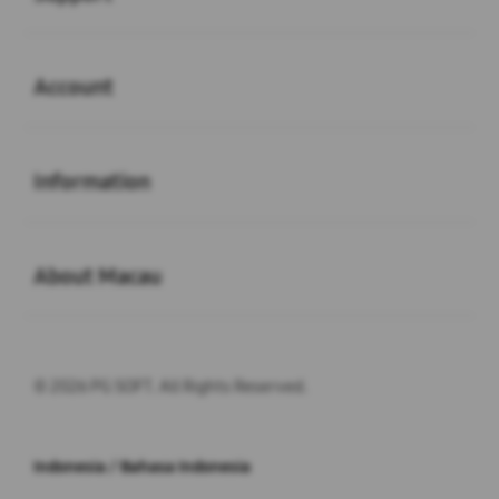
Buka
Account
Buka
Information
Buka
About Macau
© 2026 PG SOFT. All Rights Reserved.
Indonesia / Bahasa Indonesia