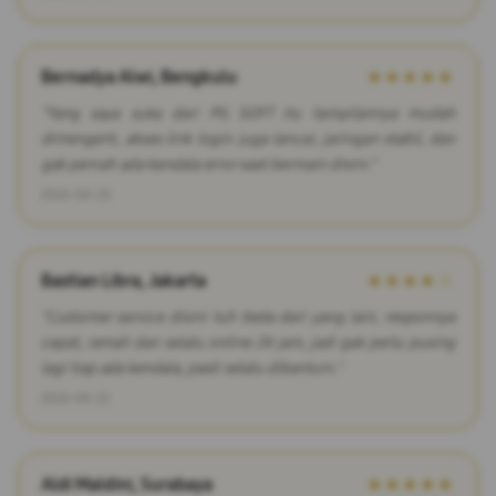
Bernadya Alwi, Bengkulu
★★★★★
"Yang saya suka dari PG SOFT itu tampilannya mudah
dimengerti, akses link login juga lancar, jaringan stabil, dan
gak pernah ada kendala error saat bermain disini."
2026-04-20
Bastian Libra, Jakarta
★★★★☆
"Customer service disini tuh beda dari yang lain, responnya
cepat, ramah dan selalu online 24 jam, jadi gak perlu pusing
lagi tiap ada kendala, pasti selalu dibantuin."
2026-04-22
Aldi Maldini, Surabaya
★★★★★