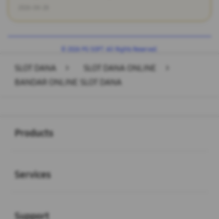
2026-04-28
© 2026 PG SOFT. All Rights Reserved.
SLOT DANA
>
SLOT DANA ONLINE
>
BANDAR ONLINE SLOT DANA
Buka
Footer Navigation
Products
Buka
Services
Buka
Support