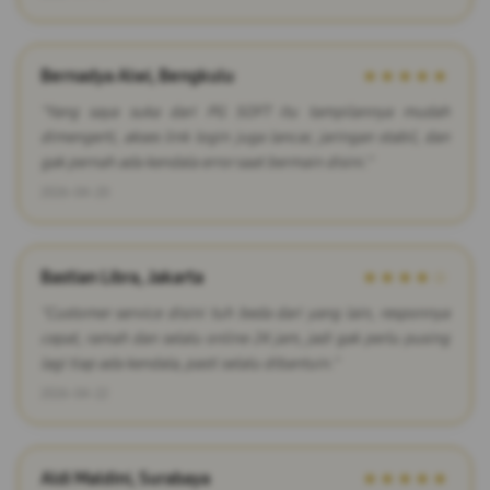
Bernadya Alwi, Bengkulu
★★★★★
"Yang saya suka dari PG SOFT itu tampilannya mudah
dimengerti, akses link login juga lancar, jaringan stabil, dan
gak pernah ada kendala error saat bermain disini."
2026-04-20
Bastian Libra, Jakarta
★★★★☆
"Customer service disini tuh beda dari yang lain, responnya
cepat, ramah dan selalu online 24 jam, jadi gak perlu pusing
lagi tiap ada kendala, pasti selalu dibantuin."
2026-04-22
Aldi Maldini, Surabaya
★★★★★