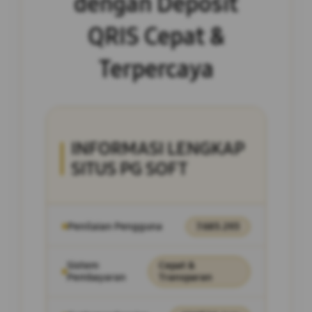
dengan Deposit
QRIS Cepat &
Terpercaya
INFORMASI LENGKAP
SITUS PG SOFT
Penilaian Pengguna
7.685.293
Sistem
Cepat &
Pembayaran
Transparan