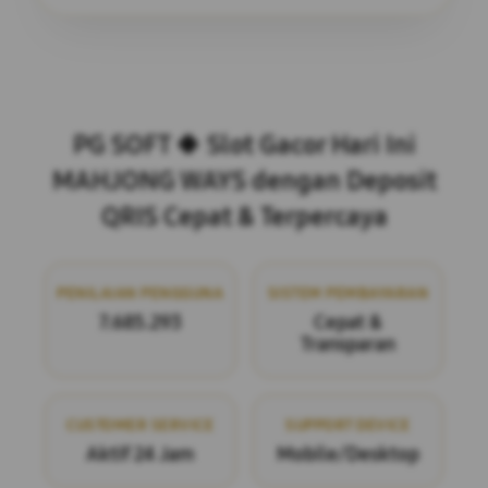
Layer Popup Close
PG SOFT 🍀 Slot Gacor Hari Ini
MAHJONG WAYS dengan Deposit
QRIS Cepat & Terpercaya
PENILAIAN PENGGUNA
SISTEM PEMBAYARAN
7.685.293
Cepat &
Transparan
CUSTOMER SERVICE
SUPPORT DEVICE
Aktif 24 Jam
Mobile/Desktop