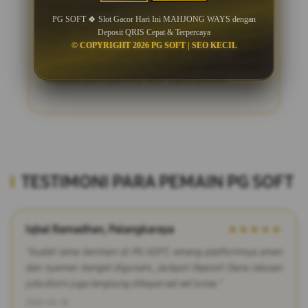
setiap harinya.
PG SOFT 🍀 Slot Gacor Hari Ini MAHJONG WAYS dengan
Tidak hanya menjadi penyedia situs Dana PG
Deposit QRIS Cepat & Terpercaya
SOFT juga memiliki julukan lain yaitu
Bandar
© COPYRIGHT 2026 PG SOFT | SEO KECIL
Judi Online
yang sangat berani dalam
memberikan bocoran Pola atau Game akurat
kepada para pecinta Slot Dana online.
TESTIMONI PARA PEMAIN PG SOFT
Iqbal Ramadhan, Palangkaraya
★★★★★
"Sudah lama bermain di PG SOFT, emang platformnya aman
dan nyaman banget digunain, jackpot Deposit Dana ratusan
juta disini juga langsung dibayar sat set lunas."
2026-04-18