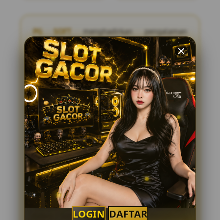
PG SOFT
menghadirkan pengalaman
bermain slot online dengan kemudahan
deposit mulai dari 5000 melalui DANA.
Nikmati beragam pilihan permainan dari
provider populer, didukung proses transaksi
yang cepat, tampilan yang responsif, dan
layanan pelanggan yang siap membantu
selama 24 jam. Dengan akses yang mudah di
berbagai perangkat serta pembaruan
permainan secara berkala, PG SOFT menjadi
pilihan bagi Anda yang ingin menikmati
hiburan slot online dengan nyaman dan
praktis.
Salah satu faktor menarik lainnya ialah situs
ini menghadirkan permainan
situs dana
dan
permainan modern
Slot deposit Dana
yang
sudah cukup populer di berbagai penjuru
indonesia karena memiliki rasio
kemenangan hingga 98% tentunya ini
menjadi daya tarik cukup kuat sehingga
LOGIN
DAFTAR
cukup banyak pemain yang bergabung