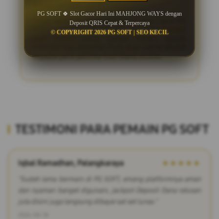
setiap harinya.
PG SOFT 🍀 Slot Gacor Hari Ini MAHJONG WAYS dengan
Tidak hanya menjadi penyedia situs Dana PG
Deposit QRIS Cepat & Terpercaya
SOFT juga memiliki julukan lain yaitu
Bandar
© COPYRIGHT 2026 PG SOFT | SEO KECIL
Judi Online
yang sangat berani dalam
memberikan bocoran Pola atau Game akurat
kepada para pecinta Slot Dana online.
TESTIMONI PARA PEMAIN PG SOFT
Iqbal Ramadhan, Palangkaraya
★★★★★
"Sudah lama bermain di PG SOFT, emang platformnya aman
dan nyaman banget digunain, jackpot Deposit Dana ratusan
juta disini juga langsung dibayar sat set lunas."
2026-04-18