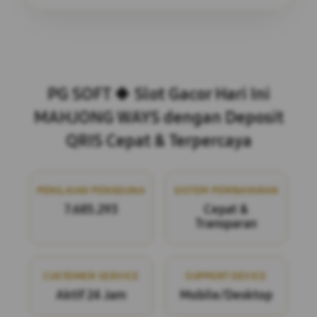
Layer Popup Close
PG SOFT 🍀 Slot Gacor Hari Ini
MAHJONG WAYS dengan Deposit
QRIS Cepat & Terpercaya
PENILAIAN PENGGUNA
SISTEM PEMBAYARAN
7.685.293
Cepat &
Transparan
CUSTOMER SERVICE
SUPPORT DEVICE
Aktif 24 Jam
Mobile/Desktop