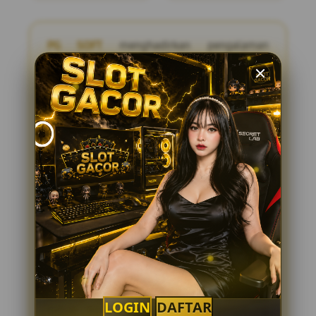
PG SOFT
menghadirkan pengalaman
bermain slot online dengan kemudahan
deposit mulai dari 5000 melalui DANA.
Nikmati beragam pilihan permainan dari
provider populer, didukung proses transaksi
yang cepat, tampilan yang responsif, dan
layanan pelanggan yang siap membantu
selama 24 jam. Dengan akses yang mudah di
berbagai perangkat serta pembaruan
permainan secara berkala, PG SOFT menjadi
pilihan bagi Anda yang ingin menikmati
hiburan slot online dengan nyaman dan
praktis.
Salah satu faktor menarik lainnya ialah situs
ini menghadirkan permainan
situs dana
dan
permainan modern
Slot deposit Dana
yang
sudah cukup populer di berbagai penjuru
indonesia karena memiliki rasio
kemenangan hingga 98% tentunya ini
menjadi daya tarik cukup kuat sehingga
LOGIN
DAFTAR
cukup banyak pemain yang bergabung