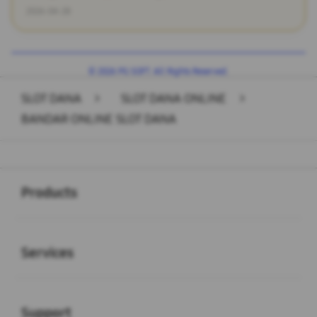
2026-04-28
© 2026 PG SOFT. All Rights Reserved.
SLOT DANA
>
SLOT DANA ONLINE
>
BANDAR ONLINE SLOT DANA
Buka
Footer Navigation
Products
Buka
Services
Buka
Support