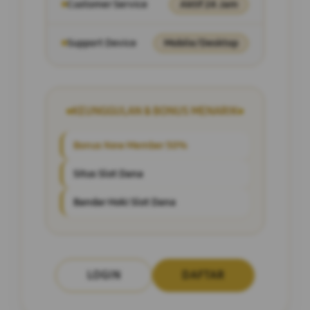
Customer Service
Aktif 24 Jam
Support Device
Mobile/Desktop
KEUNGGULAN & BONUS MENARIK
Bonus New Member 50%
Situs Slot Dana
Bandar Hoki Slot Dana
LOGIN
DAFTAR