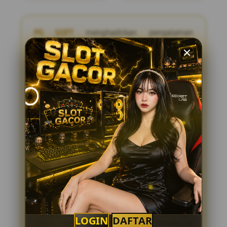
PG SOFT
menghadirkan pengalaman
bermain slot online dengan kemudahan
deposit mulai dari 5000 melalui DANA.
Nikmati beragam pilihan permainan dari
provider populer, didukung proses transaksi
yang cepat, tampilan yang responsif, dan
layanan pelanggan yang siap membantu
selama 24 jam. Dengan akses yang mudah di
berbagai perangkat serta pembaruan
permainan secara berkala, PG SOFT menjadi
pilihan bagi Anda yang ingin menikmati
hiburan slot online dengan nyaman dan
praktis.
Salah satu faktor menarik lainnya ialah situs
ini menghadirkan permainan
situs dana
dan
permainan modern
Slot deposit Dana
yang
sudah cukup populer di berbagai penjuru
indonesia karena memiliki rasio
kemenangan hingga 98% tentunya ini
menjadi daya tarik cukup kuat sehingga
LOGIN
DAFTAR
cukup banyak pemain yang bergabung