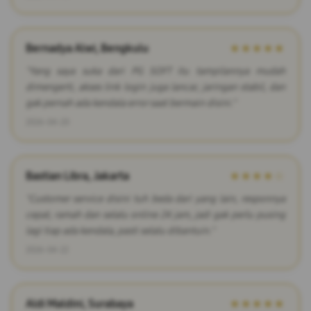
Bernadya Alwi, Bengkulu
★★★★★
"Yang saya suka dari PG SOFT itu tampilannya mudah
dimengerti, akses link login juga lancar, jaringan stabil, dan
gak pernah ada kendala error saat bermain disini."
2026-04-20
Bastian Libra, Jakarta
★★★★☆
"Customer service disini tuh beda dari yang lain, responnya
cepat, ramah dan selalu online 24 jam, jadi gak perlu pusing
lagi tiap ada kendala, pasti selalu dibantuin."
2026-04-22
Aldi Maldini, Surabaya
★★★★★