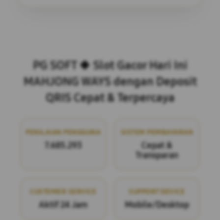
Layer Popup Close
PG SOFT 🍀 Slot Gacor Hari Ini
MAHJONG WAYS dengan Deposit
QRIS Cepat & Terpercaya
PENILAIAN PENGGUNA
SISTEM PEMBAYARAN
7.685.293
Cepat &
Transparan
CUSTOMER SERVICE
SUPPORT DEVICE
Aktif 24 Jam
Mobile/Desktop