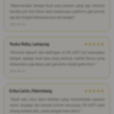
"Rekomendasi banget buat para pemain yang lagi mencari
bandar judi Slot Dana resmi terpercaya, platform gak pernah
lag dan tingkat keamanannya oke banget."
2026-04-24
Teuku Rizky, Lampung
★★★★★
"Minimal deposit dan bettingan di PG SOFT tuh terjangkau
banget, apalagi buat saya yang pemula, hadiah Bonus yang
ditawarkan juga besar, jadi gak perlu modal gede disini."
2026-04-26
Erika Carlin, Palembang
★★★★★
"Salah satu situs dana terbesar yang menyediakan pasaran
resmi, lengkap dan banyak promo bonusnya, PG SOFT udah
emang terbest deh, candu banget main disini."