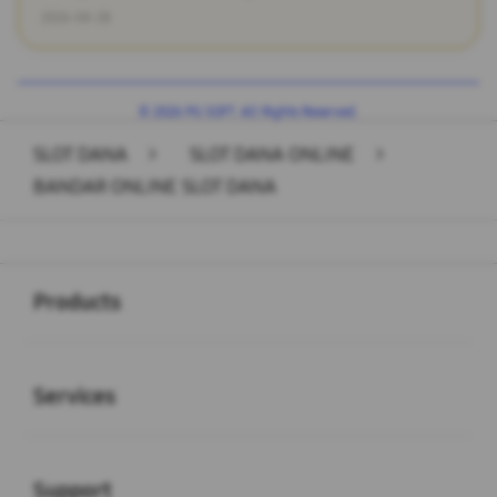
2026-04-28
© 2026 PG SOFT. All Rights Reserved.
SLOT DANA
>
SLOT DANA ONLINE
>
BANDAR ONLINE SLOT DANA
Buka
Footer Navigation
Products
Buka
Services
Buka
Support