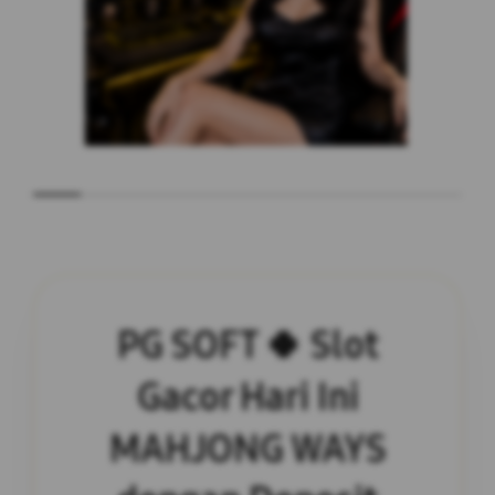
PG SOFT 🍀 Slot
Gacor Hari Ini
MAHJONG WAYS