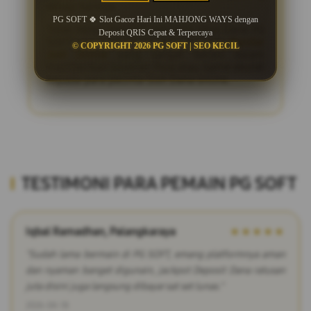
setiap harinya.
PG SOFT 🍀 Slot Gacor Hari Ini MAHJONG WAYS dengan
Tidak hanya menjadi penyedia situs Dana PG
Deposit QRIS Cepat & Terpercaya
SOFT juga memiliki julukan lain yaitu
Bandar
© COPYRIGHT 2026 PG SOFT | SEO KECIL
Judi Online
yang sangat berani dalam
memberikan bocoran Pola atau Game akurat
kepada para pecinta Slot Dana online.
TESTIMONI PARA PEMAIN PG SOFT
Iqbal Ramadhan, Palangkaraya
★★★★★
"Sudah lama bermain di PG SOFT, emang platformnya aman
dan nyaman banget digunain, jackpot Deposit Dana ratusan
juta disini juga langsung dibayar sat set lunas."
2026-04-18