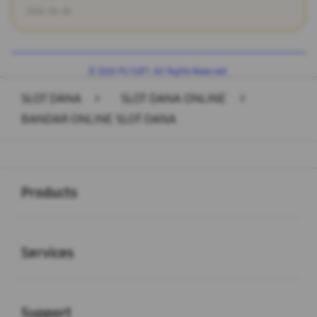
2026-04-28
© 2026 PG SOFT. All Rights Reserved.
SLOT DANA
>
SLOT DANA ONLINE
>
BANDAR ONLINE SLOT DANA
Buka
Footer Navigation
Products
Buka
Services
Buka
Support