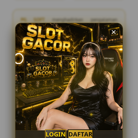
PG SOFT
menghadirkan pengalaman
bermain slot online dengan kemudahan
deposit mulai dari 5000 melalui DANA.
Nikmati beragam pilihan permainan dari
provider populer, didukung proses transaksi
yang cepat, tampilan yang responsif, dan
layanan pelanggan yang siap membantu
selama 24 jam. Dengan akses yang mudah di
berbagai perangkat serta pembaruan
permainan secara berkala, PG SOFT menjadi
pilihan bagi Anda yang ingin menikmati
hiburan slot online dengan nyaman dan
praktis.
Salah satu faktor menarik lainnya ialah situs
ini menghadirkan permainan
situs dana
dan
permainan modern
Slot deposit Dana
yang
sudah cukup populer di berbagai penjuru
indonesia karena memiliki rasio
kemenangan hingga 98% tentunya ini
menjadi daya tarik cukup kuat sehingga
LOGIN
DAFTAR
cukup banyak pemain yang bergabung