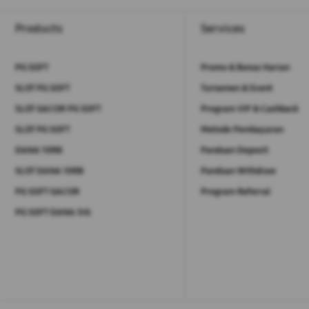
Footer Navigation
Products
Services
PG SOFT
Promo & Bonus Harian
SLOT PG SOFT
Turnamen & Event
SLOT GACOR PG SOFT
Program VIP & Cashback
SLOT PG SOFT
Metode Pembayaran
DANA 10RB
Panduan Deposit
SLOT DANA 10RB
Panduan Withdraw
PG SOFT GACOR
Program Referral
PG SOFT DANA 5rb