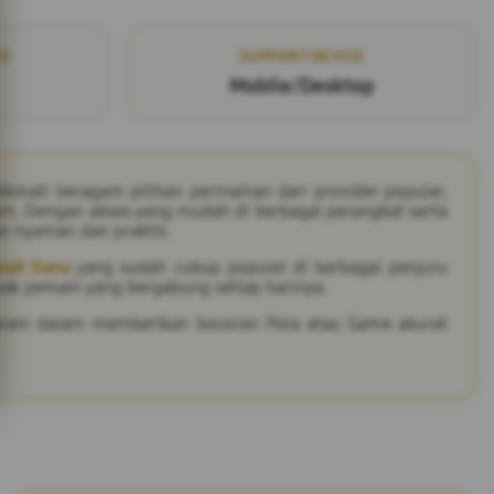
CE
SUPPORT DEVICE
Mobile/Desktop
mati beragam pilihan permainan dari provider populer,
am. Dengan akses yang mudah di berbagai perangkat serta
an nyaman dan praktis.
osit Dana
yang sudah cukup populer di berbagai penjuru
yak pemain yang bergabung setiap harinya.
rani dalam memberikan bocoran Pola atau Game akurat