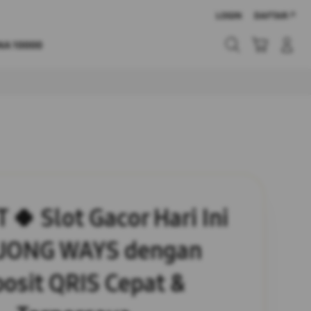
LOGIN
DAFTAR
Cari
Troli
Login/Sign-Up
NA 10000
Cari
 🍀 Slot Gacor Hari Ini
ONG WAYS dengan
osit QRIS Cepat &