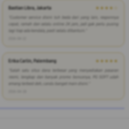
Bastian Libra, Jakarta
★★★★☆
"Customer service disini tuh beda dari yang lain, responnya
cepat, ramah dan selalu online 24 jam, jadi gak perlu pusing
lagi tiap ada kendala, pasti selalu dibantuin."
2026-04-22
Erika Carlin, Palembang
★★★★★
"Salah satu situs dana terbesar yang menyediakan pasaran
resmi, lengkap dan banyak promo bonusnya, PG SOFT udah
emang terbest deh, candu banget main disini."
2026-04-28