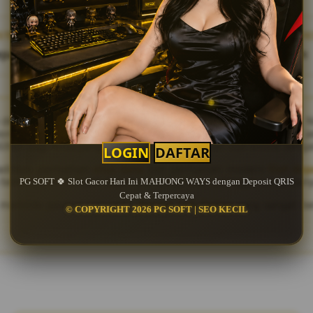
ISTEM PEMBAYARAN
CUSTOMER SERVI
pat & Transparan
Aktif 24 Jam
dengan kemudahan deposit mulai dari 5000 melalui DANA. Nik
sponsif, dan layanan pelanggan yang siap membantu selama 24 j
ihan bagi Anda yang ingin menikmati hiburan slot online deng
LOGIN
DAFTAR
hadirkan permainan
situs dana
dan permainan modern
Slot dep
entunya ini menjadi daya tarik cukup kuat sehingga cukup ban
PG SOFT 🍀 Slot Gacor Hari Ini MAHJONG WAYS dengan Deposit QRIS
Cepat & Terpercaya
memiliki julukan lain yaitu
Bandar Judi Online
yang sangat be
© COPYRIGHT 2026 PG SOFT | SEO KECIL