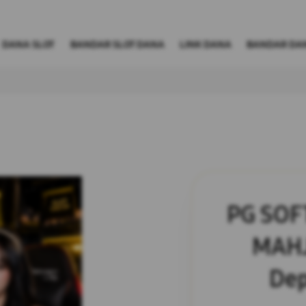
DANA SLOT
BANDAR SLOT DANA
LINK DANA
BANDAR DA
PG SOFT
MAHJ
Dep