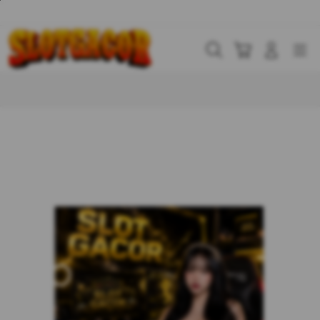
Skip
to
content
Cari
Troli
Login
Navigation
Buka Info Lebih Lanjut