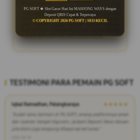
setiap harinya.
PG SOFT 🍀 Slot Gacor Hari Ini MAHJONG WAYS dengan
Tidak hanya menjadi penyedia situs Dana PG
Deposit QRIS Cepat & Terpercaya
SOFT juga memiliki julukan lain yaitu
Bandar
© COPYRIGHT 2026 PG SOFT | SEO KECIL
Judi Online
yang sangat berani dalam
memberikan bocoran Pola atau Game akurat
kepada para pecinta Slot Dana online.
TESTIMONI PARA PEMAIN PG SOFT
Iqbal Ramadhan, Palangkaraya
★★★★★
"Sudah lama bermain di PG SOFT, emang platformnya aman
dan nyaman banget digunain, jackpot Deposit Dana ratusan
juta disini juga langsung dibayar sat set lunas."
2026-04-18