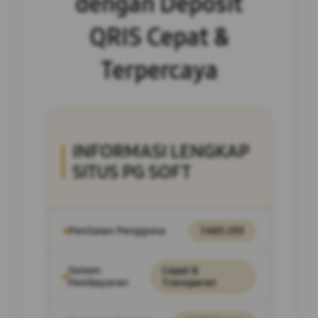
dengan Deposit
QRIS Cepat &
Terpercaya
INFORMASI LENGKAP
SITUS PG SOFT
Penilaian Pengguna
7.685.293
Sistem
Cepat &
Pembayaran
Transparan