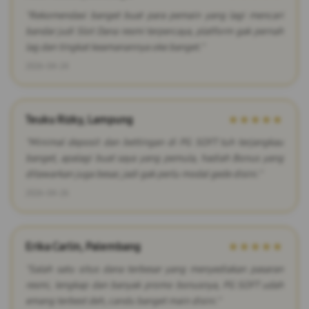
"Rekomendasi banget buat para pemain yang lagi mencari
bandar judi Slot Dana resmi terpercaya, platform gak pernah
lag dan tingkat keamanannya oke banget."
2026-04-24
Teuku Rizky, Lampung
★★★★★
"Minimal deposit dan bettingan di PG SOFT tuh terjangkau
banget, apalagi buat saya yang pemula, hadiah Bonus yang
ditawarkan juga besar, jadi gak perlu modal gede disini."
2026-04-26
Erika Carlin, Palembang
★★★★★
"Salah satu situs dana terbesar yang menyediakan pasaran
resmi, lengkap dan banyak promo bonusnya, PG SOFT udah
emang terbest deh, candu banget main disini."