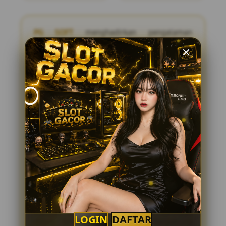
PG SOFT
menghadirkan pengalaman
bermain slot online dengan kemudahan
deposit mulai dari 5000 melalui DANA.
Nikmati beragam pilihan permainan dari
provider populer, didukung proses transaksi
yang cepat, tampilan yang responsif, dan
layanan pelanggan yang siap membantu
selama 24 jam. Dengan akses yang mudah di
berbagai perangkat serta pembaruan
permainan secara berkala, PG SOFT menjadi
pilihan bagi Anda yang ingin menikmati
hiburan slot online dengan nyaman dan
praktis.
Salah satu faktor menarik lainnya ialah situs
ini menghadirkan permainan
situs dana
dan
permainan modern
Slot deposit Dana
yang
sudah cukup populer di berbagai penjuru
indonesia karena memiliki rasio
kemenangan hingga 98% tentunya ini
menjadi daya tarik cukup kuat sehingga
LOGIN
DAFTAR
cukup banyak pemain yang bergabung