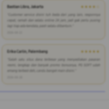
Bastian Libra, Jakarta
★★★★☆
"Customer service disini tuh beda dari yang lain, responnya
cepat, ramah dan selalu online 24 jam, jadi gak perlu pusing
lagi tiap ada kendala, pasti selalu dibantuin."
2026-04-22
Erika Carlin, Palembang
★★★★★
"Salah satu situs dana terbesar yang menyediakan pasaran
resmi, lengkap dan banyak promo bonusnya, PG SOFT udah
emang terbest deh, candu banget main disini."
2026-04-28