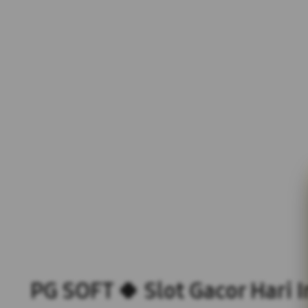
Layer Popup Close
PG SOFT 🍀 Slot Gacor Hari