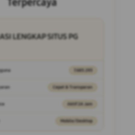
Terpercaya
SI LENGKAP SITUS PG
gguna
7.685.293
yaran
Cepat & Transparan
ice
Aktif 24 Jam
Mobile/Desktop