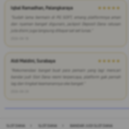
Iqbal Ramadhan, Palangkaraya
★★★★★
"Sudah lama bermain di PG SOFT, emang platformnya aman
dan nyaman banget digunain, jackpot Deposit Dana ratusan
juta disini juga langsung dibayar sat set lunas."
2026-04-18
Aldi Maldini, Surabaya
★★★★★
"Rekomendasi banget buat para pemain yang lagi mencari
bandar judi Slot Dana resmi terpercaya, platform gak pernah
lag dan tingkat keamanannya oke banget."
2026-04-24
SLOT DANA
>
SLOT DANA
>
BANDAR JUDI SLOT DANA