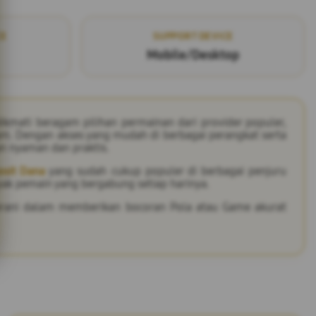
CE
SUPPORT DEVICE
Mobile/Desktop
mati beragam pilihan permainan dari provider populer,
am. Dengan akses yang mudah di berbagai perangkat serta
an nyaman dan praktis.
osit Dana
yang sudah cukup populer di berbagai penjuru
yak pemain yang bergabung setiap harinya.
rani dalam memberikan bocoran Pola atau Game akurat