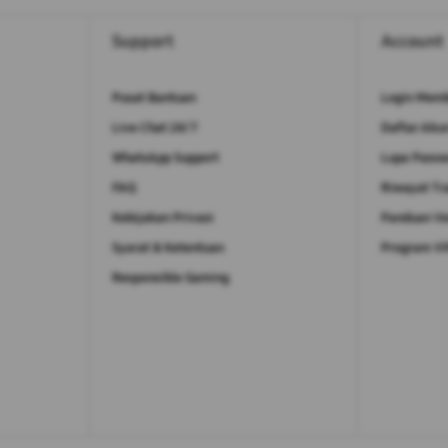
Support
Account
Pusat Bantuan
Login Mem
Live Chat 24/7
Daftar Aku
WhatsApp Support
Lupa Passw
FAQ
Riwayat Tr
Kebijakan Privasi
Panduan Ver
Syarat & Ketentuan
Program VI
Responsible Gaming