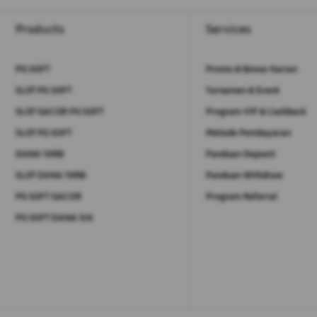
Footer Navigation
Products
Services
PG SOFT
Promo & Bonus Harian
SLOT PG SOFT
Turnamen & Event
SLOT GACOR PG SOFT
Program VIP & Cashback
SLOT PG SOFT
Metode Pembayaran
DANA 10RB
Panduan Deposit
SLOT DANA 10RB
Panduan Withdraw
PG SOFT GACOR
Program Referral
PG SOFT DANA 5rb