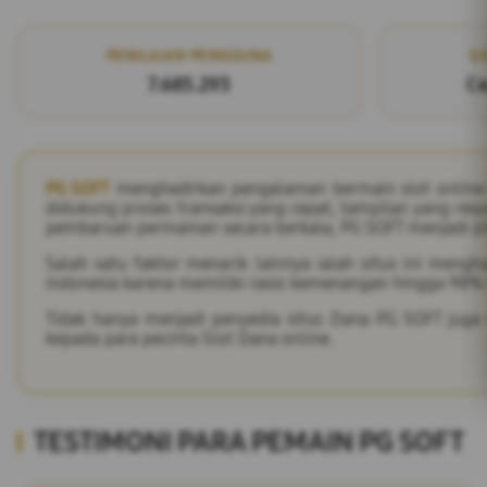
PENILAIAN PENGGUNA
S
7.685.293
Ce
PG SOFT
menghadirkan pengalaman bermain slot online 
didukung proses transaksi yang cepat, tampilan yang re
pembaruan permainan secara berkala, PG SOFT menjadi pil
Salah satu faktor menarik lainnya ialah situs ini meng
indonesia karena memiliki rasio kemenangan hingga 98% t
Tidak hanya menjadi penyedia situs Dana PG SOFT juga 
kepada para pecinta Slot Dana online.
TESTIMONI PARA PEMAIN PG SOFT