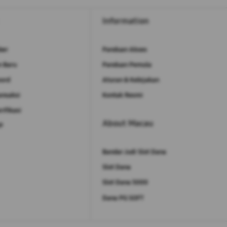
Information
ber
Panduan Akses
n Baru
Panduan Pemula
ord
Aturan & Kebijakan
ansaksi
Kontak Resmi
ifikasi
About Macau
P
Bandar Judi Slot Dana
Slot Dana
Slot Dana 5000
Dana PG SOFT