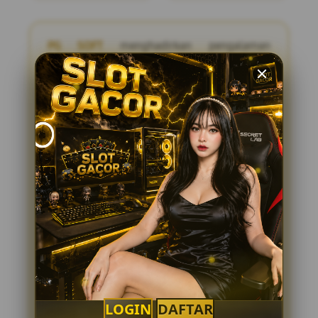
PG SOFT
menghadirkan pengalaman
bermain slot online dengan kemudahan
deposit mulai dari 5000 melalui DANA.
Nikmati beragam pilihan permainan dari
provider populer, didukung proses transaksi
yang cepat, tampilan yang responsif, dan
layanan pelanggan yang siap membantu
selama 24 jam. Dengan akses yang mudah di
berbagai perangkat serta pembaruan
permainan secara berkala, PG SOFT menjadi
pilihan bagi Anda yang ingin menikmati
hiburan slot online dengan nyaman dan
praktis.
Salah satu faktor menarik lainnya ialah situs
ini menghadirkan permainan
situs dana
dan
permainan modern
Slot deposit Dana
yang
sudah cukup populer di berbagai penjuru
indonesia karena memiliki rasio
kemenangan hingga 98% tentunya ini
menjadi daya tarik cukup kuat sehingga
LOGIN
DAFTAR
cukup banyak pemain yang bergabung