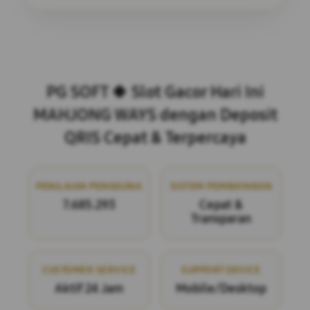
Layer Popup Close
PG SOFT 🍀 Slot Gacor Hari Ini
MAHJONG WAYS dengan Deposit
QRIS Cepat & Terpercaya
PENILAIAN PENGGUNA
SISTEM PEMBAYARAN
7.685.293
Cepat &
Transparan
CUSTOMER SERVICE
SUPPORT DEVICE
Aktif 24 Jam
Mobile/Desktop