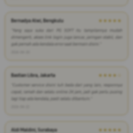
Bernadya Alwi, Bengkulu
★★★★★
"Yang saya suka dari PG SOFT itu tampilannya mudah
dimengerti, akses link login juga lancar, jaringan stabil, dan
gak pernah ada kendala error saat bermain disini."
2026-04-20
Bastian Libra, Jakarta
★★★★☆
"Customer service disini tuh beda dari yang lain, responnya
cepat, ramah dan selalu online 24 jam, jadi gak perlu pusing
lagi tiap ada kendala, pasti selalu dibantuin."
2026-04-22
Aldi Maldini, Surabaya
★★★★★