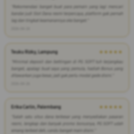
"Rekomendasi banget buat para pemain yang lagi mencari
bandar judi Slot Dana resmi terpercaya, platform gak pernah
lag dan tingkat keamanannya oke banget."
2026-04-24
Teuku Rizky, Lampung
★★★★★
"Minimal deposit dan bettingan di PG SOFT tuh terjangkau
banget, apalagi buat saya yang pemula, hadiah Bonus yang
ditawarkan juga besar, jadi gak perlu modal gede disini."
2026-04-26
Erika Carlin, Palembang
★★★★★
"Salah satu situs dana terbesar yang menyediakan pasaran
resmi, lengkap dan banyak promo bonusnya, PG SOFT udah
emang terbest deh, candu banget main disini."