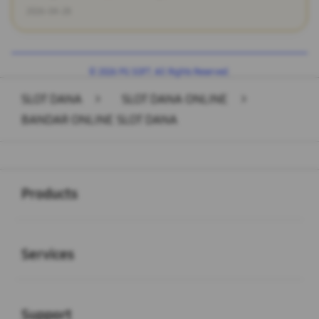
2026-04-28
© 2026 PG SOFT. All Rights Reserved.
SLOT DANA
>
SLOT DANA ONLINE
>
BANDAR ONLINE SLOT DANA
Buka
Footer Navigation
Products
Buka
Services
Buka
Support