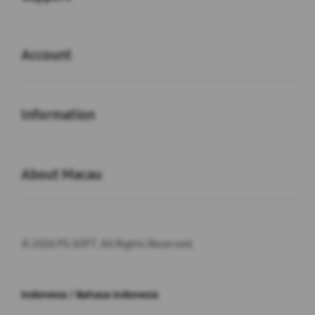
Buka
Account
Buka
Information
Buka
About Macau
© 2026 PG SOFT. All Rights Reserved.
Indonesia / Bahasa Indonesia