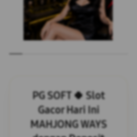
PG SOFT 🍀 Slot
Gacor Hari Ini
MAHJONG WAYS